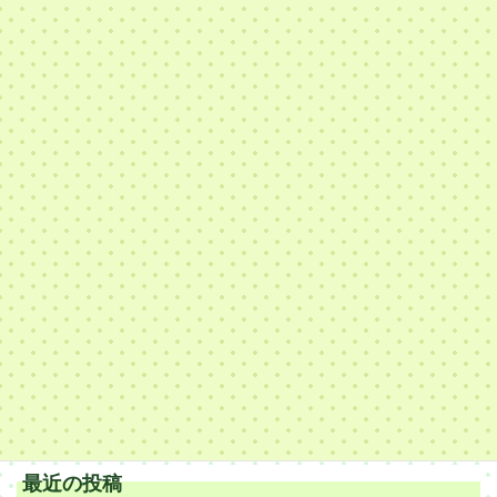
不審者訓練
2024年10月23日
次の記事
お遊戯会☆
2024年12月17日
最近の投稿