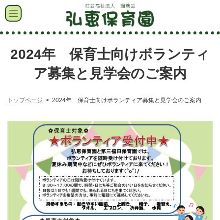
コ
ナ
ン
ビ
テ
ゲ
ン
ー
ツ
シ
へ
ョ
2024年 保育士向けボランティ
ス
ン
キ
に
ア募集と見学会のご案内
ッ
移
プ
動
トップページ
2024年 保育士向けボランティア募集と見学会のご案内